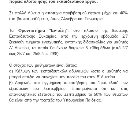
πορεία υλοποίησης του εκπαιδευτικού έργου
.
Σε πολλά Λύκεια η αποτυχία προβιβασμο
ύ έφτασε μέχρι και 40%
στα βασικά μαθήματα, όπως Άλγεβρα και Γεωμετρία.
Τα
Φροντιστήρια "Εν-τάξη"
, στο πλαίσιο της Δεύτερης
Εκπαιδευτικής Ευκαιρίας, από την ερχόμενη εβδομάδα 2/7
ξεκινούν τμήματα ενισχυτικής, εντατικής διδασκαλίας για μαθητές
Α΄ Λυκείου, τα οποία θα έχουν διάρκεια 5 εβδομάδων (από 2/7
έως 25/7 και 25/8 έως 29/8).
Ο στόχος των μαθημάτων είναι διττός:
α) Κάλυψη των εκπαιδευτικών αδυναμιών ώστε ο μαθητής να
μπορεί επάξια να συνεχίσει την πορεία του στην Β' Λυκείου
β) Ασφαλής και εγγυημένη υπερπήδηση του ''σκόπελου'' των
εξετάσεων του Σεπτεμβρίου. Επισημαίνεται ότι και στις
επαναληπτικές εξετάσεις του Σεπτεμβρίου το 50% των θέμάτων
θα είναι από την τράπεζα του Υπουργείου Παιδείας.