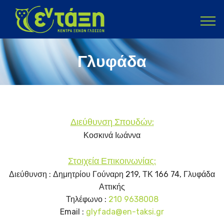
Γλυφάδα
Διεύθυνση Σπουδών:
Κοσκινά Ιωάννα
Στοιχεία Επικοινωνίας:
Διεύθυνση : Δημητρίου Γούναρη 219, ΤΚ 166 74, Γλυφάδα
Αττικής
Τηλέφωνο :
210 9638008
Email :
glyfada@en-taksi.gr