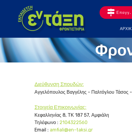
Επαγγ. 
ΑΡΧΙΚ
Φρον
Διεύθυνση Σπουδών:
Αγγελόπουλος Βαγγέλης - Παλτόγλου Τάσος 
Στοιχεία Επικοινωνίας:
Κεφαλληνίας 8, ΤΚ 187 57, Αμφιάλη
Τηλέφωνο :
2104322560
Email :
amfiali@en-taksi.gr