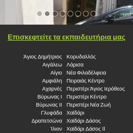
Επισκεφτείτε τα εκπαιδευτήρια μας
Άγιος Δημήτριος
Κορυδαλλός
Αιγάλεω
Λάρισα
Αίγιο
Νέα Φιλαδέλφεια
Αμφιάλη
Πειραιάς Κέντρο
Αχαρνές
Περιστέρι Άγιος Ιερόθεος
Βύρωνας Ι
Περιστέρι Κέντρο
Βύρωνας ΙΙ
Περιστέρι Νέα Ζωή
Γλυφάδα
Χαϊδάρι
Δραπετσώνα
Χαϊδάρι Δάσος
Ίλιον
Χαϊδάρι Δάσος II