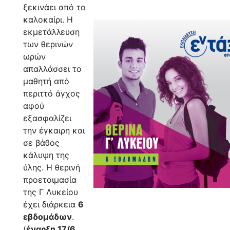
ξεκινάει από το
καλοκαίρι. Η
εκμετάλλευση
των θερινών
ωρών
απαλλάσσει το
μαθητή από
περιττό άγχος
αφού
εξασφαλίζει
την έγκαιρη και
σε βάθος
κάλυψη της
ύλης. Η θερινή
προετοιμασία
της Γ Λυκείου
έχει διάρκεια
6
εβδομάδων
.
(
έναρξη 17/6