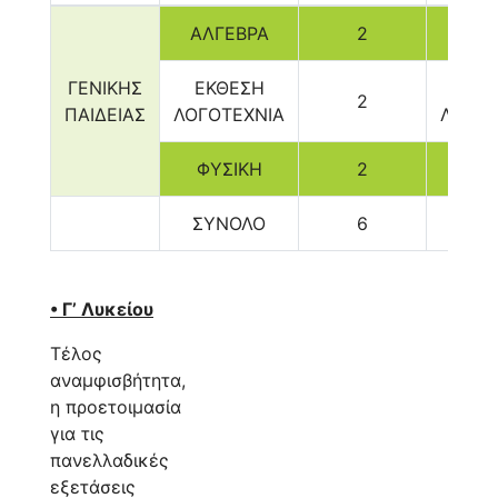
ΑΛΓΕΒΡΑ
2
ΑΛΓ
ΓΕΝΙΚΗΣ
ΕΚΘΕΣΗ
ΕΚΘ
2
ΠΑΙΔΕΙΑΣ
ΛΟΓΟΤΕΧΝΙΑ
ΛΟΓΟΤ
ΦΥΣΙΚΗ
2
ΦΥΣ
ΣΥΝΟΛΟ
6
ΣΥΝ
• Γ’ Λυκείου
Τέλος
αναμφισβήτητα,
η προετοιμασία
για τις
πανελλαδικές
εξετάσεις